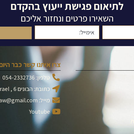
לתיאום פגישת ייעוץ בהקדם
השאירו פרטים ונחזור אליכם
צרו איתנו קשר כבר היום:
טלפון: 054-2332736
כתובת: הבונים 6 , Ramat Gan, Israel
מייל: dor.d.s.law@gmail.com
Youtube
ת