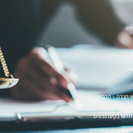
רה
ות
וי חברה – הבסיס
לות בקיום נכסים
ול משקיעים מתאימים