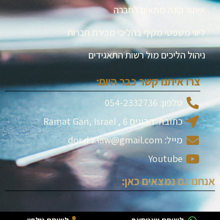
איתור קונה מתאים לחברה
ליווי משפטי מקיף בהליכי מכירת חברות
ניהול הליכים מול רשות התאגידים
צרו איתנו קשר כבר היום:
טלפון: 054-2332736
כתובת: הבונים 6 , Ramat Gan, Israel
מייל: dor.d.s.law@gmail.com
Youtube
אנחנו גם נמצאים כאן: