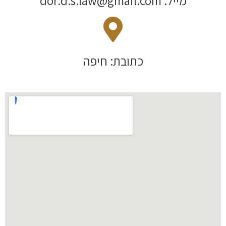
מייל: dor.d.s.law@gmail.com
כתובת: חיפה