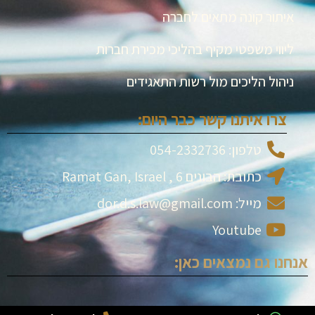
איתור קונה מתאים לחברה
ליווי משפטי מקיף בהליכי מכירת חברות
ניהול הליכים מול רשות התאגידים
צרו איתנו קשר כבר היום:
טלפון: 054-2332736
כתובת: הבונים 6 , Ramat Gan, Israel
מייל: dor.d.s.law@gmail.com
Youtube
אנחנו גם נמצאים כאן: