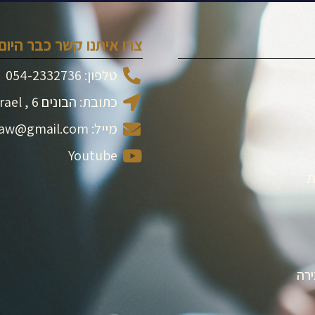
צרו איתנו קשר כבר היום:
טלפון: 054-2332736
כתובת: הבונים 6 , Ramat Gan, Israel
מייל: dor.d.s.law@gmail.com
Youtube
ת
רה