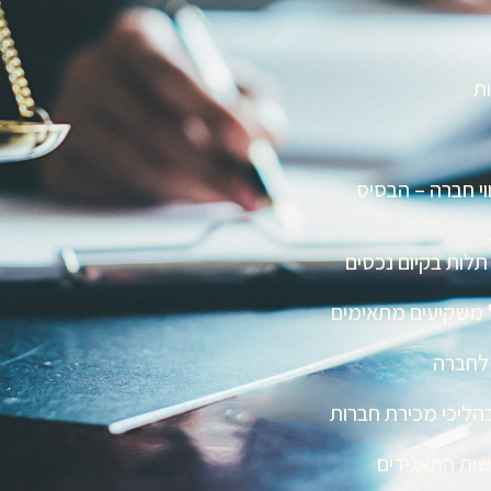
ות
וי חברה – הבסיס
לות בקיום נכסים
ול משקיעים מתאימים
 לחברה
בהליכי מכירת חברות
רשות התאגידים